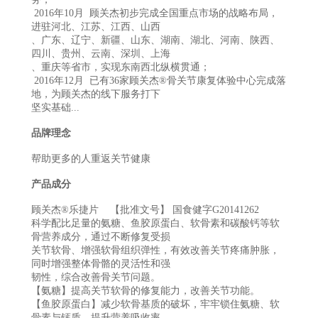
2016年10月 顾关杰初步完成全国重点市场的战略布局，
进驻河北、江苏、江西、山西
、广东、辽宁、新疆、山东、湖南、湖北、河南、陕西、
四川、贵州、云南、深圳、上海
、重庆等省市，实现东南西北纵横贯通；
2016年12月 已有36家顾关杰®骨关节康复体验中心完成落
地，为顾关杰的线下服务打下
坚实基础...
品牌理念
帮助更多的人重返关节健康
产品成分
顾关杰®乐捷片 【批准文号】 国食健字G20141262
科学配比足量的氨糖、鱼胶原蛋白、软骨素和碳酸钙等软
骨营养成分，通过不断修复受损
关节软骨、增强软骨组织弹性，有效改善关节疼痛肿胀，
同时增强整体骨骼的灵活性和强
韧性，综合改善骨关节问题。
【氨糖】提高关节软骨的修复能力，改善关节功能。
【鱼胶原蛋白】减少软骨基质的破坏，牢牢锁住氨糖、软
骨素与钙质，提升营养吸收率。