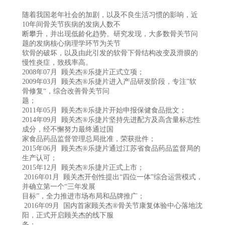
随着我国老年社会的加剧，以及不良生活习惯的影响，近
10年间骨关节疾病的发病人数不
断攀升，并出现低龄化趋势。研究发现，大多数骨关节问
题的发病核心病理学环节为关节
软骨的破坏，以及由此引发的软骨下骨结构改变及滑膜的
慢性炎症，致残率高。
2008年07月 顾关杰®乐捷片正式立项；
2009年03月 顾关杰®乐捷片进入产品研发阶段，专注”软
骨修复“，综合改善骨关节问
题；
2011年05月 顾关杰®乐捷片开始申报保健食品批文；
2014年09月 顾关杰®乐捷片坚持先进配方及高含量标志性
成分，经不懈努力最终通过国
家食品药品监督管理总局批准，荣获批件；
2015年06月 顾关杰®乐捷片通过江苏省食品药品监督局的
生产认可；
2015年12月 顾关杰®乐捷片正式上市；
2016年01月 顾关杰开创性提出“四位一体”综合运营模式，
并确立第一个“三年发展
目标”，全力推进市场布局和品牌推广；
2016年09月 国内首家顾关杰®骨关节康复体验中心落地沈
阳，正式开启顾关杰的线下服
务；